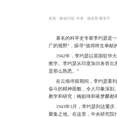
来源：解放日报 作者：杨连星/董安平
著名的科学史专家李约瑟是一
广的视野”，探寻“值得终生奉献
1942年，李约瑟以英国驻
教学。李约瑟从印度加尔各答出
是那么熟悉。”
在云南停留期间，李约瑟看到
奋斗的精神面貌，令人印象深刻
教学和研究；梅贻琦和蒋梦麟都有
1943年3月，李约瑟到达
聚集之地。在这里，中央研究院