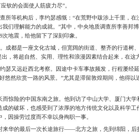
何应钦的会面使人筋疲力尽”。
查所等机构后，李约瑟感慨：“在荒野中跋涉上千里，在
出我们理解能力的成就。”其中，中央地质调查所李善邦
09次地震，给他留下了深刻印象。
。成都是一座文化古城，但宽阔的街道、整齐的行道树
步提出，将超自然、实用、理性和浪漫因素结合起来，在这
约瑟又远赴西北考察。因途中卡车事故频发，行程屡经延
正好悠然欣赏一路的风景。”尤其是滞留敦煌期间，他得以
。
漫长而惊险的中国东南之旅。他到访了中山大学、厦门大学
造成的破坏，也感受到了浓厚的地方传统文化以及科学工
中，因操劳过度而不幸以身殉职一事。
了战时来华的最后一次长途旅行——北方之旅，先到绵阳，